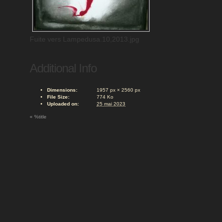
Fuite vers Lampedusa.10,2013.jpg
Additional Info
Dimensions:
1957 px × 2560 px
File Size:
774 Ko
Uploaded on:
25 mai 2023
«
%title