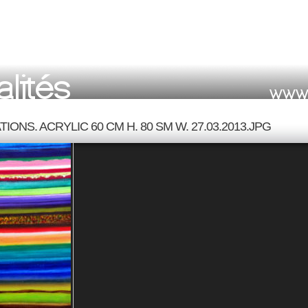
TIONS. ACRYLIC 60 CM H. 80 SM W. 27.03.2013.JPG