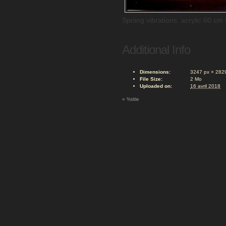
Spriing vibrations. acrylic 60 c
Additional Info
Dimensions:
3247 px × 282
File Size:
2 Mo
Uploaded on:
16 avril 2018
«
%title