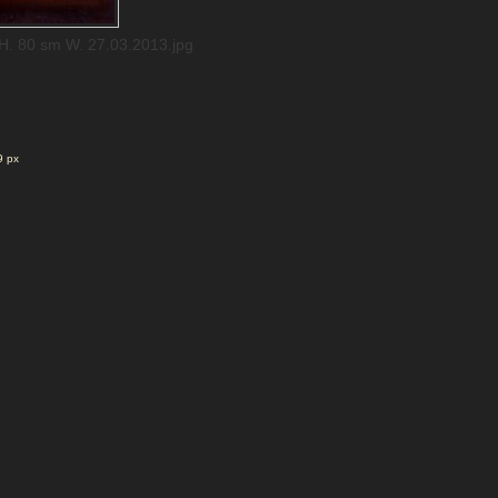
m H. 80 sm W. 27.03.2013.jpg
9 px